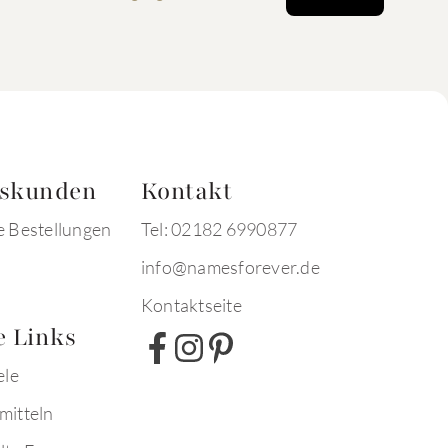
tskunden
Kontakt
e Bestellungen
Tel: 02182 6990877
info@namesforever.de
Kontaktseite
e Links
ele
mitteln