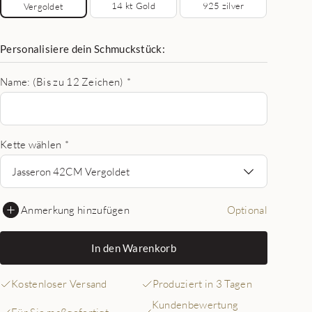
14 kt Gold
925 zilver
Vergoldet
Personalisiere dein Schmuckstück:
Name: (Bis zu 12 Zeichen)
*
Kette wählen
*
Jasseron 42CM Vergoldet
Anmerkung hinzufügen
Optional
In den Warenkorb
Kostenloser Versand
Produziert in 3 Tagen
Kundenbewertung