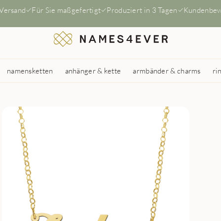
 Versand
Für Sie maßgefertigt
Produziert in 3 Tagen
Kundenbew
namensketten
anhänger & kette
armbänder & charms
ri