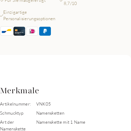
Für Sie maßgefertigt
8,7/10
Einzigartige
Personalisierungsoptionen
Merkmale
Artikelnummer:
VNK05
Schmucktyp
Namensketten
Art der
Namenskette mit 1 Name
Namenskette