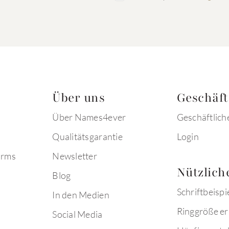
Über uns
Geschäf
Über Names4ever
Geschäftlich
Qualitätsgarantie
Login
arms
Newsletter
Nützlich
Blog
Schriftbeispi
In den Medien
Ringgröße er
Social Media