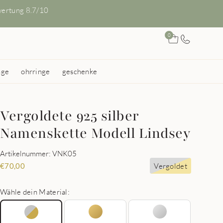
ertung 8.7/10
0
nge
ohrringe
geschenke
Vergoldete 925 silber
Namenskette Modell Lindsey
Artikelnummer: VNK05
Vergoldet
€
70,00
Wähle dein Material: