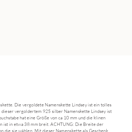
kette. Die vergoldete Namenskette Lindsey ist ein tolles
 dieser vergoldertem 925 silber Namenskette Lindsey ist
buchstabe hat eine Größe von ca 10 mm und die klinen
n ist in etwa 38 mm breit. ACHTUNG: Die Breite der
n die sie wählen. Mit dieser Namenskette als Geschenk