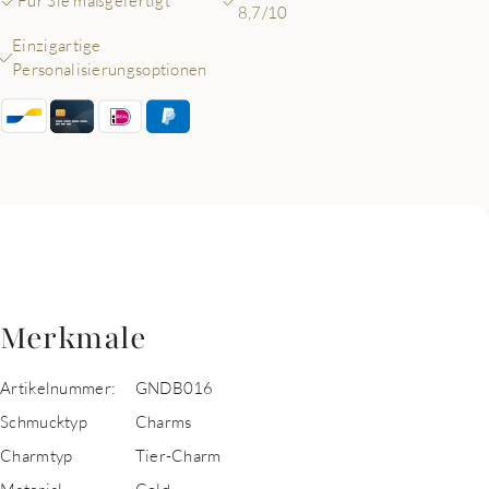
Für Sie maßgefertigt
8,7/10
Einzigartige
Personalisierungsoptionen
Merkmale
Artikelnummer:
GNDB016
Schmucktyp
Charms
Charmtyp
Tier-Charm