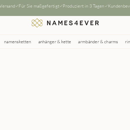
 Versand
Für Sie maßgefertigt
Produziert in 3 Tagen
Kundenbew
namensketten
anhänger & kette
armbänder & charms
ri