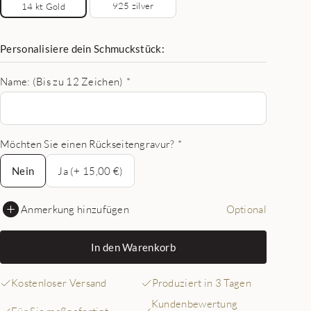
925 zilver
14 kt Gold
Personalisiere dein Schmuckstück:
Name: (Bis zu 12 Zeichen)
*
Möchten Sie einen Rückseitengravur?
*
Nein
Nein
Ja (+ 15,00 €)
Anmerkung hinzufügen
Optional
In den Warenkorb
Kostenloser Versand
Produziert in 3 Tagen
Kundenbewertung