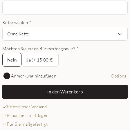
Kette wählen
*
Ohne Kette
Möchten Sie einen Rückseitengravur?
*
Nein
Nein
Ja (+ 15,00 €)
Anmerkung hinzufügen
Optional
In den Warenkorb
Kostenloser Versand
Produziert in 3 Tagen
Für Sie maßgefertigt