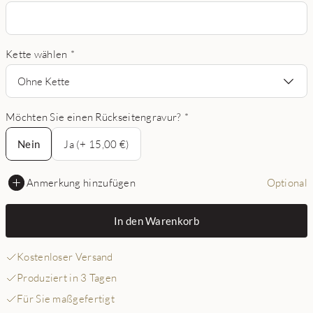
Kette wählen
*
Ohne Kette
Möchten Sie einen Rückseitengravur?
*
Nein
Nein
Ja (+ 15,00 €)
Anmerkung hinzufügen
Optional
In den Warenkorb
Kostenloser Versand
Produziert in 3 Tagen
Für Sie maßgefertigt