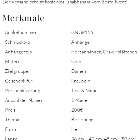
Der Versand erfolgt kostenlos, unabhängig vom Bestellwert!
Merkmale
Artikelnummer:
GNGP155
Schmucktyp
Anhänger
Anhängertyp
Herzanhänger, Gravurplättchen
Material
Gold
Zielgruppe
Damen
Geschenk für
Freundin
Personalisierung
Text & Name
Anzahl der Namen
1 Name
Preis
200€+
Thema
Beziehung
Form
Herz
Länge
38 cm – 42 cm, 45 cm – 50 cm