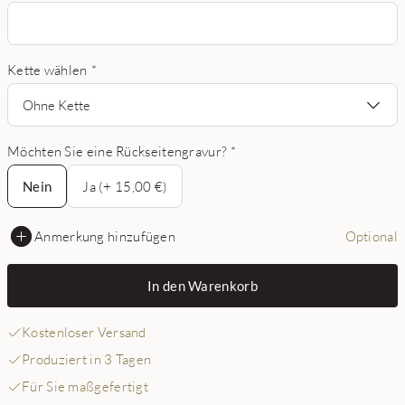
Kette wählen
*
Ohne Kette
Möchten Sie eine Rückseitengravur?
*
Nein
Nein
Ja (+ 15,00 €)
Anmerkung hinzufügen
Optional
In den Warenkorb
Kostenloser Versand
Produziert in 3 Tagen
Für Sie maßgefertigt