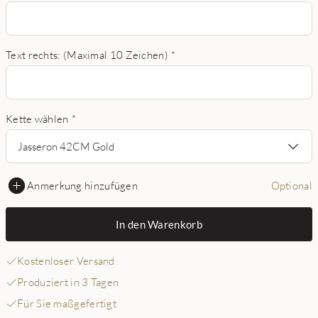
Text rechts: (Maximal 10 Zeichen)
*
Kette wählen
*
Jasseron 42CM Gold
Anmerkung hinzufügen
Optional
In den Warenkorb
Kostenloser Versand
Produziert in 3 Tagen
Für Sie maßgefertigt