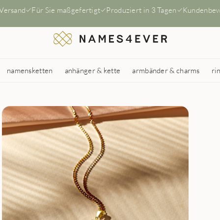
 Versand
Für Sie maßgefertigt
Produziert in 3 Tagen
Kundenbew
namensketten
anhänger & kette
armbänder & charms
ri