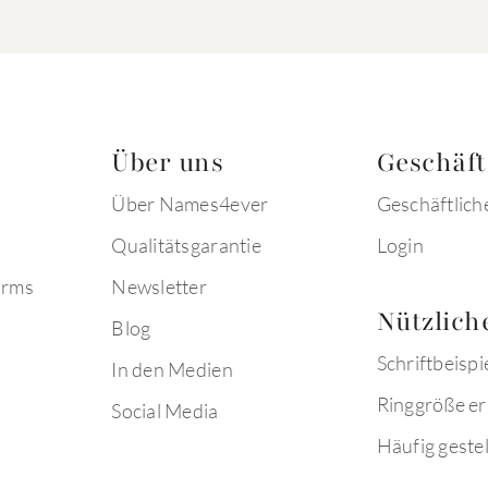
Über uns
Geschäf
Über Names4ever
Geschäftlich
Qualitätsgarantie
Login
arms
Newsletter
Nützlich
Blog
Schriftbeispi
In den Medien
Ringgröße er
Social Media
Häufig gestel