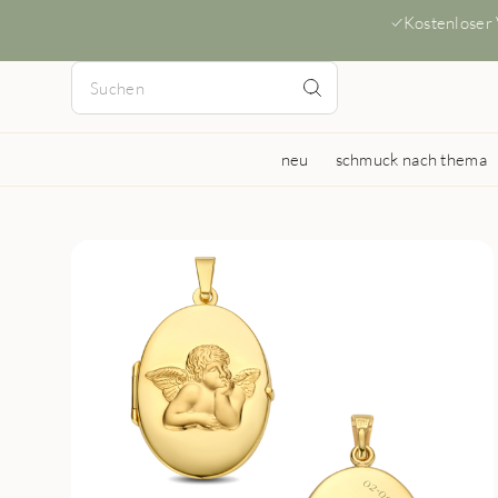
Kostenloser
neu
schmuck nach thema