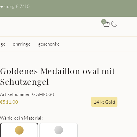
ertung 8.7/10
0
nge
ohrringe
geschenke
Goldenes Medaillon oval mit
Schutzengel
Artikelnummer: GGME030
14 kt Gold
€
511,00
Wähle dein Material: