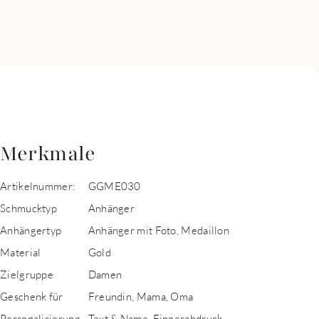
Merkmale
Artikelnummer:
GGME030
Schmucktyp
Anhänger
Anhängertyp
Anhänger mit Foto, Medaillon
Material
Gold
Zielgruppe
Damen
Geschenk für
Freundin, Mama, Oma
Personalisierung
Text & Name, Fingerabdruck