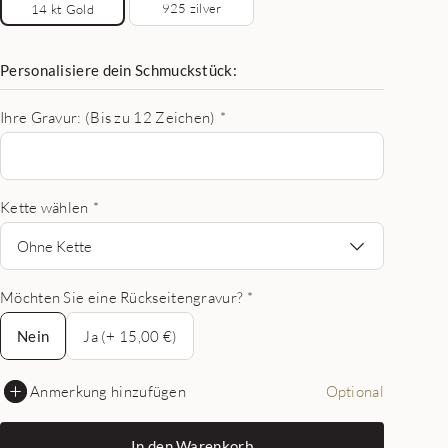
925 zilver
14 kt Gold
Personalisiere dein Schmuckstück:
Ihre Gravur: (Bis zu 12 Zeichen)
*
Kette wählen
*
Ohne Kette
Möchten Sie eine Rückseitengravur?
*
Nein
Nein
Ja (+ 15,00 €)
Anmerkung hinzufügen
Optional
In den Warenkorb