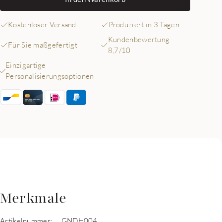
Kostenloser Versand
Produziert in 3 Tagen
Kundenbewertung
Für Sie maßgefertigt
8,7/10
Einzigartige
Personalisierungsoptionen
Merkmale
Artikelnummer:
GNDH004