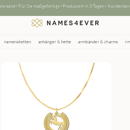
 Versand
Für Sie maßgefertigt
Produziert in 3 Tagen
Kundenbew
namensketten
anhänger & kette
armbänder & charms
ri