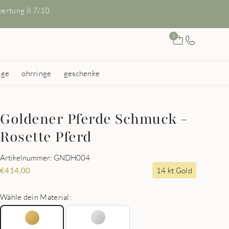
ertung 8.7/10
0
nge
ohrringe
geschenke
Goldener Pferde Schmuck -
Rosette Pferd
Artikelnummer: GNDH004
14 kt Gold
€
414,00
Wähle dein Material: