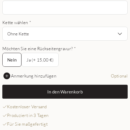
Kette wählen
*
Ohne Kette
Möchten Sie eine Rückseitengravur?
*
Nein
Nein
Ja (+ 15,00 €)
Anmerkung hinzufügen
Optional
In den Warenkorb
Kostenloser Versand
Produziert in 3 Tagen
Für Sie maßgefertigt