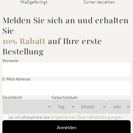
Maßgefertigt
Sicher bezahlen
Melden Sie sich an und erhalten
Sie
10% Rabatt
auf Ihre erste
Bestellung
Vorname
E-Mail-Adresse
Geschlecht
Geburtsdatum
Ja, ich akzeptiere die
Allgemeinen Geschäftsbedingungen
Anmelden