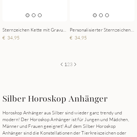
Sternzeichen Kette mit Gravur Zwilling aus Silber
Personalisierter Sternzeichen Horoskop Anhänger mit Gravur Krebs aus Silber
34,95
34,95
1
2
3
Silber Horoskop Anhänger
Horoskop Anhänger aus Silber sind wieder ganz trendy und
modern! Der Horoskop Anhänger ist für Jungen und Mädchen,
Männer und Frauen geeignet! Auf dem Silber Horoskop
Anhänger sind die Konstellationen der Tierkreiszeichen oder