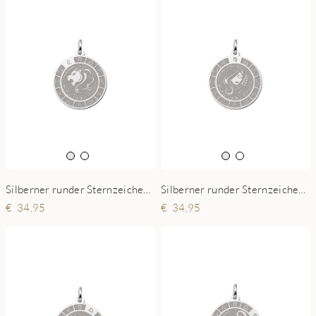
Silberner runder Sternzeichen Anhänger Löwe
Silberner runder Sternzeichen Anhänger Jungfrau
34,95
34,95