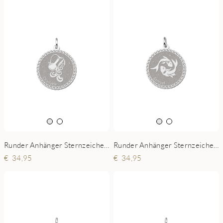
Runder Anhänger Sternzeichen Wasserman Silber
Runder Anhänger Sternzeichen Fische Silber
34,95
34,95