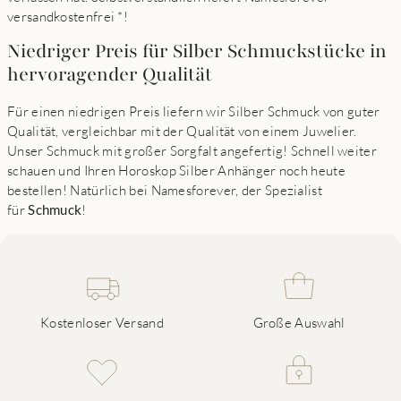
versandkostenfrei *!
Niedriger Preis für Silber Schmuckstücke in
hervoragender Qualität
Für einen niedrigen Preis liefern wir Silber Schmuck von guter
Qualität, vergleichbar mit der Qualität von einem Juwelier.
Unser Schmuck mit großer Sorgfalt angefertig! Schnell weiter
schauen und Ihren Horoskop Silber Anhänger noch heute
bestellen! Natürlich bei Namesforever, der Spezialist
für
Schmuck
!
Kostenloser Versand
Große Auswahl