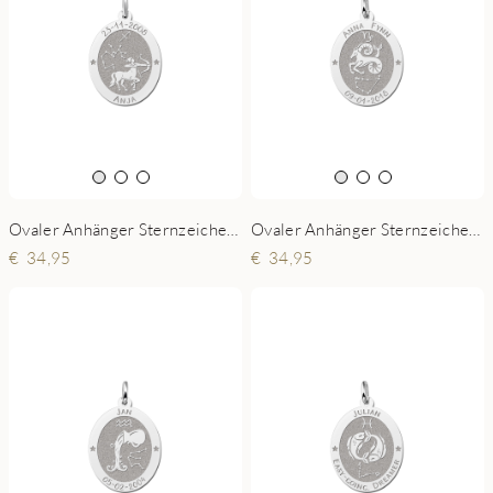
Ovaler Anhänger Sternzeichen Schütze Silber
Ovaler Anhänger Sternzeichen Steinbock Silber
34,95
34,95