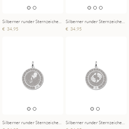
Silberner runder Sternzeichen Anhänger Schütze
Silberner runder Sternzeichen Anhänger Steinbock
34,95
34,95
Silberner runder Sternzeichen Anhänger Wassermann
Silberner runder Sternzeichen Anhänger Fische