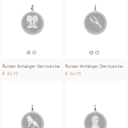
Runder Anhänger Sternzeichen Zwilling Silber
Runder Anhänger Sternzeichen Krebs Silber
34,95
34,95