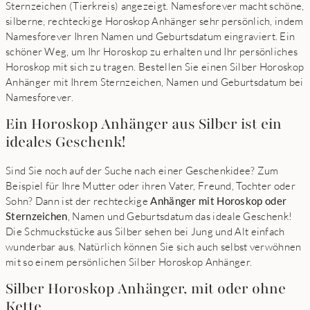
Sternzeichen (Tierkreis) angezeigt. Namesforever macht schöne,
silberne, rechteckige Horoskop Anhänger sehr persönlich, indem
Namesforever Ihren Namen und Geburtsdatum eingraviert. Ein
schöner Weg, um Ihr Horoskop zu erhalten und Ihr persönliches
Horoskop mit sich zu tragen. Bestellen Sie einen Silber Horoskop
Anhänger mit Ihrem Sternzeichen, Namen und Geburtsdatum bei
Namesforever.
Ein Horoskop Anhänger aus Silber ist ein
ideales Geschenk!
Sind Sie noch auf der Suche nach einer Geschenkidee? Zum
Beispiel für Ihre Mutter oder ihren Vater, Freund, Tochter oder
Sohn? Dann ist der rechteckige
Anhänger mit Horoskop oder
Sternzeichen
, Namen und Geburtsdatum das ideale Geschenk!
Die Schmuckstücke aus Silber sehen bei Jung und Alt einfach
wunderbar aus. Natürlich können Sie sich auch selbst verwöhnen
mit so einem persönlichen Silber Horoskop Anhänger.
Silber Horoskop Anhänger, mit oder ohne
Kette