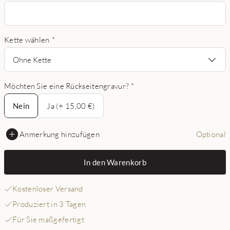
Kette wählen
*
Ohne Kette
Möchten Sie eine Rückseitengravur?
*
Nein
Nein
Ja (+ 15,00 €)
Anmerkung hinzufügen
Optional
In den Warenkorb
Kostenloser Versand
Produziert in 3 Tagen
Für Sie maßgefertigt