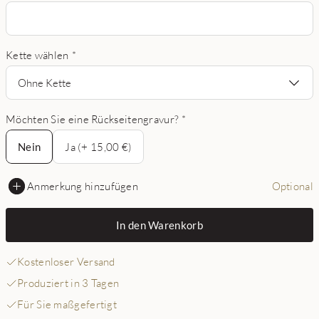
Kette wählen
*
Ohne Kette
Möchten Sie eine Rückseitengravur?
*
Nein
Nein
Ja (+ 15,00 €)
Anmerkung hinzufügen
Optional
In den Warenkorb
Kostenloser Versand
Produziert in 3 Tagen
Für Sie maßgefertigt