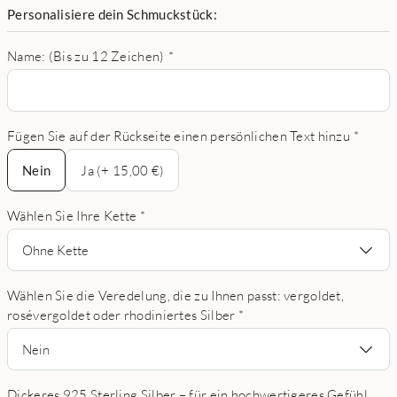
Personalisiere dein Schmuckstück:
Name: (Bis zu 12 Zeichen)
*
Fügen Sie auf der Rückseite einen persönlichen Text hinzu
*
Nein
Nein
Ja (+ 15,00 €)
Wählen Sie Ihre Kette
*
Ohne Kette
Wählen Sie die Veredelung, die zu Ihnen passt: vergoldet,
rosévergoldet oder rhodiniertes Silber
*
Nein
Dickeres 925 Sterling Silber – für ein hochwertigeres Gefühl