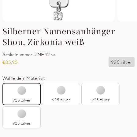
Silberner Namensanhänger
Shou, Zirkonia weiß
Artikelnummer: ZNH42-w
925 zilver
€
35,95
Wähle dein Material:
925 zilver
925 zilver
925 zilver
925 zilver