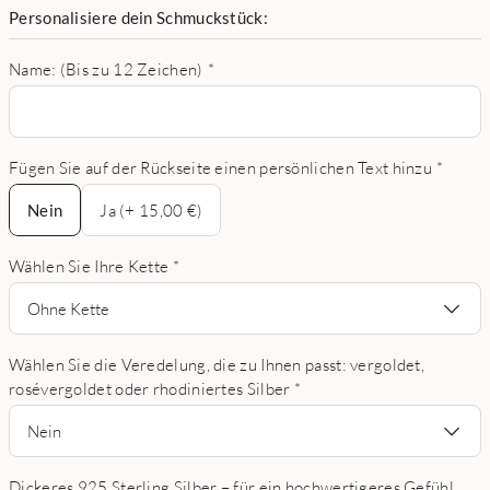
Personalisiere dein Schmuckstück:
Name: (Bis zu 12 Zeichen)
*
Fügen Sie auf der Rückseite einen persönlichen Text hinzu
*
Nein
Nein
Ja (+ 15,00 €)
Wählen Sie Ihre Kette
*
Ohne Kette
Wählen Sie die Veredelung, die zu Ihnen passt: vergoldet,
rosévergoldet oder rhodiniertes Silber
*
Nein
Dickeres 925 Sterling Silber – für ein hochwertigeres Gefühl