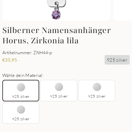
Silberner Namensanhänger
Horus, Zirkonia lila
Artikelnummer: ZNH44-p
925 zilver
€
35,95
Wähle dein Material:
925 zilver
925 zilver
925 zilver
925 zilver