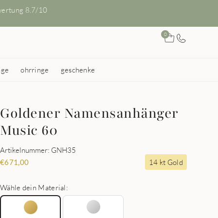
ertung 8.7/10
0
nge
ohrringe
geschenke
Goldener Namensanhänger
Music 60
Artikelnummer: GNH35
14 kt Gold
€
671,00
Wähle dein Material: