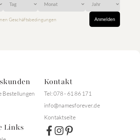
Anmelden
nen Geschäftsbedingungen
tskunden
Kontakt
e Bestellungen
Tel: 078 - 61 86 171
info@namesforever.de
Kontaktseite
e Links
ele