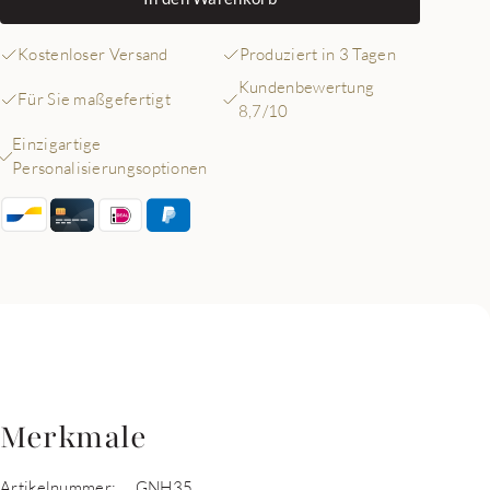
Kostenloser Versand
Produziert in 3 Tagen
Kundenbewertung
Für Sie maßgefertigt
8,7/10
Einzigartige
Personalisierungsoptionen
Merkmale
Artikelnummer:
GNH35