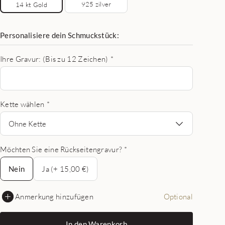
925 zilver
14 kt Gold
Personalisiere dein Schmuckstück:
Ihre Gravur: (Bis zu 12 Zeichen)
*
Kette wählen
*
Ohne Kette
Möchten Sie eine Rückseitengravur?
*
Nein
Nein
Ja (+ 15,00 €)
Anmerkung hinzufügen
Optional
In den Warenkorb