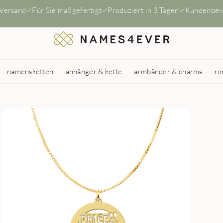
 Versand
Für Sie maßgefertigt
Produziert in 3 Tagen
Kundenbew
namensketten
anhänger & kette
armbänder & charms
ri