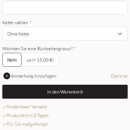
Kette wählen
*
Ohne Kette
Möchten Sie eine Rückseitengravur?
*
Nein
Nein
Ja (+ 15,00 €)
Anmerkung hinzufügen
Optional
In den Warenkorb
Kostenloser Versand
Produziert in 3 Tagen
Für Sie maßgefertigt