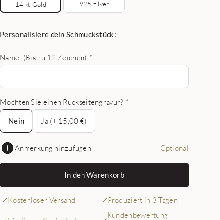
925 zilver
14 kt Gold
Personalisiere dein Schmuckstück:
Name: (Bis zu 12 Zeichen)
*
Möchten Sie einen Rückseitengravur?
*
Nein
Nein
Ja (+ 15,00 €)
Anmerkung hinzufügen
Optional
In den Warenkorb
Kostenloser Versand
Produziert in 3 Tagen
Kundenbewertung