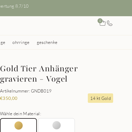
ertung 8.7/10
0
nge
ohrringe
geschenke
Gold Tier Anhänger
gravieren - Vogel
Artikelnummer: GNDB019
14 kt Gold
€
350,00
Wähle dein Material: