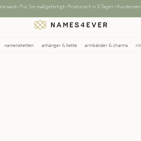
 Versand
Für Sie maßgefertigt
Produziert in 3 Tagen
Kundenbew
namensketten
anhänger & kette
armbänder & charms
ri