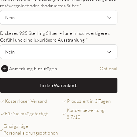
rosévergoldet oder rhodiniertes Silber
*
Nein
Dickeres 925 Sterling Silber – für ein hochwertigeres
Gefühl und eine luxuriösere Ausstrahlung
*
Nein
Anmerkung hinzufügen
Optional
In den Warenkorb
Kostenloser Versand
Produziert in 3 Tagen
Kundenbewertung
Für Sie maßgefertigt
8,7/10
Einzigartige
Personalisierungsoptionen