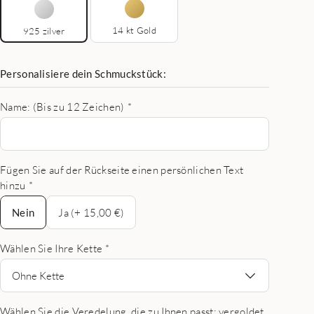
14 kt Gold
925 zilver
Personalisiere dein Schmuckstück:
Name: (Bis zu 12 Zeichen)
*
Fügen Sie auf der Rückseite einen persönlichen Text
hinzu
*
Nein
Nein
Ja (+ 15,00 €)
Wählen Sie Ihre Kette
*
Ohne Kette
Wählen Sie die Veredelung, die zu Ihnen passt: vergoldet,