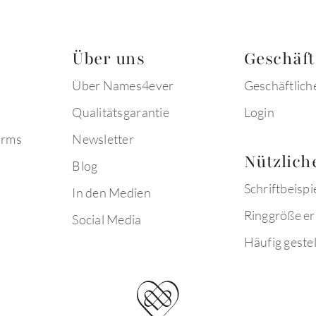
Über uns
Geschäf
Über Names4ever
Geschäftlich
Qualitätsgarantie
Login
arms
Newsletter
Nützlich
Blog
Schriftbeispi
In den Medien
Ringgröße er
Social Media
Häufig gestel