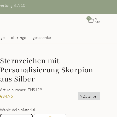
ertung 8.7/10
0
nge
ohrringe
geschenke
Sternzeichen mit
Personalisierung Skorpion
aus Silber
Artikelnummer: ZHS129
925 zilver
€
34,95
Wähle dein Material: