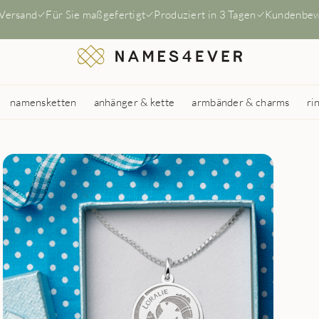
 Versand
Für Sie maßgefertigt
Produziert in 3 Tagen
Kundenbew
namensketten
anhänger & kette
armbänder & charms
ri