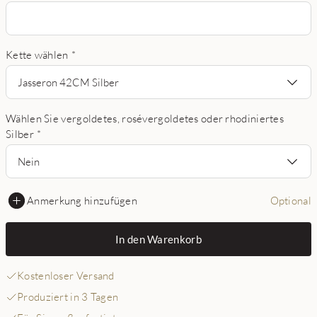
Kette wählen
*
Jasseron 42CM Silber
Wählen Sie vergoldetes, rosévergoldetes oder rhodiniertes
Silber
*
Nein
Anmerkung hinzufügen
Optional
In den Warenkorb
Kostenloser Versand
Produziert in 3 Tagen