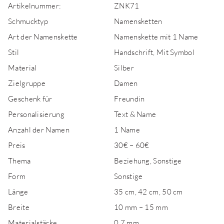
Artikelnummer:
ZNK71
Schmucktyp
Namensketten
Art der Namenskette
Namenskette mit 1 Name
Stil
Handschrift, Mit Symbol
Material
Silber
Zielgruppe
Damen
Geschenk für
Freundin
Personalisierung
Text & Name
Anzahl der Namen
1 Name
Preis
30€ – 60€
Thema
Beziehung, Sonstige
Form
Sonstige
Länge
35 cm, 42 cm, 50 cm
Breite
10 mm – 15 mm
Materialstärke
0,7 mm