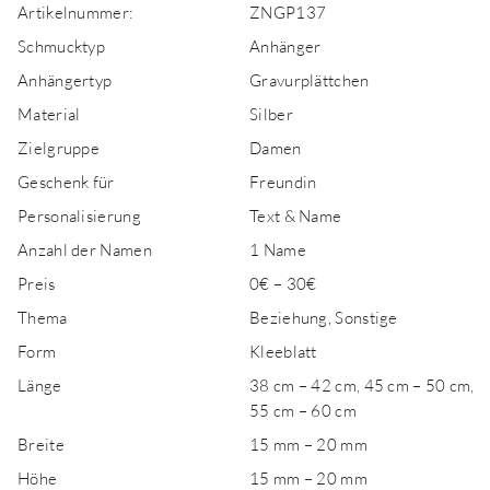
Artikelnummer:
ZNGP137
Schmucktyp
Anhänger
Anhängertyp
Gravurplättchen
Material
Silber
Zielgruppe
Damen
Geschenk für
Freundin
Personalisierung
Text & Name
Anzahl der Namen
1 Name
Preis
0€ – 30€
Thema
Beziehung, Sonstige
Form
Kleeblatt
Länge
38 cm – 42 cm, 45 cm – 50 cm,
55 cm – 60 cm
Breite
15 mm – 20 mm
Höhe
15 mm – 20 mm