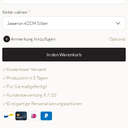
Kette wählen
*
Jasseron 42CM Silber
Anmerkung hinzufügen
Optional
In den Warenkorb
Kostenloser Versand
Produziert in 3 Tagen
Für Sie maßgefertigt
Kundenbewertung 8,7/10
Einzigartige Personalisierungsoptionen