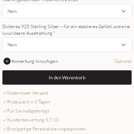
Nein
Dickeres 925 Sterling Silber – für ein stabileres Gefühl und eine
luxuriösere Ausstrahlung
*
Nein
Anmerkung hinzufügen
Optional
In den Warenkorb
Kostenloser Versand
Produziert in 3 Tagen
Für Sie maßgefertigt
Kundenbewertung 8,7/10
Einzigartige Personalisierungsoptionen