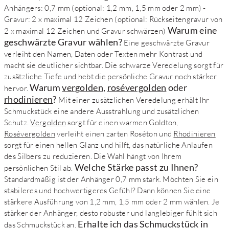
Anhängers: 0,7 mm (optional: 1,2 mm, 1,5 mm oder 2 mm) -
Gravur: 2 x maximal 12 Zeichen (optional: Rückseitengravur von
Warum eine
2 x maximal 12 Zeichen und Gravur schwärzen)
geschwärzte Gravur wählen?
Eine geschwärzte Gravur
verleiht den Namen, Daten oder Texten mehr Kontrast und
macht sie deutlicher sichtbar. Die schwarze Veredelung sorgt für
zusätzliche Tiefe und hebt die persönliche Gravur noch stärker
Warum
vergolden
,
rosévergolden
oder
hervor.
rhodinieren
?
Mit einer zusätzlichen Veredelung erhält Ihr
Schmuckstück eine andere Ausstrahlung und zusätzlichen
Schutz.
Vergolden
sorgt für einen warmen Goldton,
Rosévergolden
verleiht einen zarten Roséton und
Rhodinieren
sorgt für einen hellen Glanz und hilft, das natürliche Anlaufen
des Silbers zu reduzieren. Die Wahl hängt von Ihrem
Welche Stärke passt zu Ihnen?
persönlichen Stil ab.
Standardmäßig ist der Anhänger 0,7 mm stark. Möchten Sie ein
stabileres und hochwertigeres Gefühl? Dann können Sie eine
stärkere Ausführung von 1,2 mm, 1,5 mm oder 2 mm wählen. Je
stärker der Anhänger, desto robuster und langlebiger fühlt sich
Erhalte ich das Schmuckstück in
das Schmuckstück an.