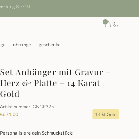
ertung 8.7/10
0
nge
ohrringe
geschenke
Set Anhänger mit Gravur –
Herz & Platte – 14 Karat
Gold
Artikelnummer: GNGP325
14 kt Gold
€
671,00
Personalisiere dein Schmuckstück: