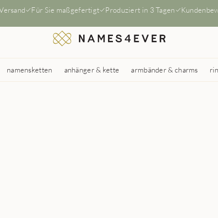
 Versand
Für Sie maßgefertigt
Produziert in 3 Tagen
Kundenbew
namensketten
anhänger & kette
armbänder & charms
ri