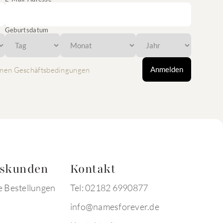
Geburtsdatum
Anmelden
nen Geschäftsbedingungen
tskunden
Kontakt
e Bestellungen
Tel: 02182 6990877
info@namesforever.de