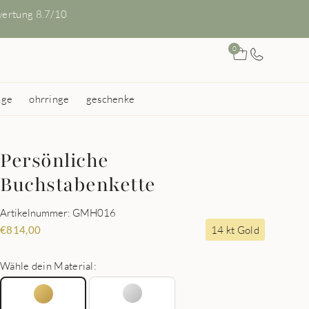
ertung 8.7/10
0
nge
ohrringe
geschenke
Persönliche
Buchstabenkette
Artikelnummer: GMH016
14 kt Gold
€
814,00
Wähle dein Material: