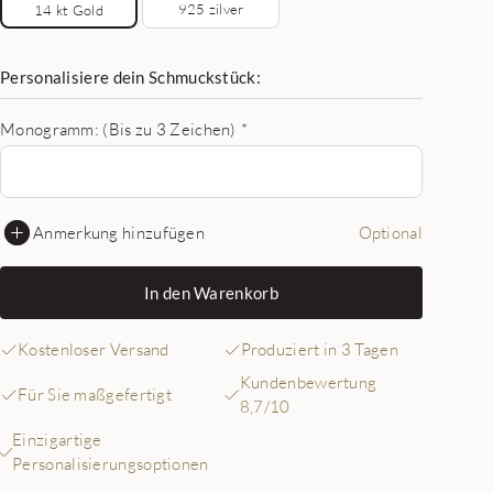
925 zilver
14 kt Gold
Personalisiere dein Schmuckstück:
Monogramm: (Bis zu 3 Zeichen)
*
Anmerkung hinzufügen
Optional
In den Warenkorb
Kostenloser Versand
Produziert in 3 Tagen
Kundenbewertung
Für Sie maßgefertigt
8,7/10
Einzigartige
Personalisierungsoptionen