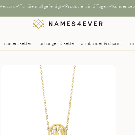
 Versand
Für Sie maßgefertigt
Produziert in 3 Tagen
Kundenbew
namensketten
anhänger & kette
armbänder & charms
ri