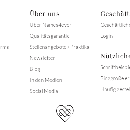
Über uns
Geschäf
Über Names4ever
Geschäftlich
Qualitätsgarantie
Login
arms
Stellenangebote / Praktika
Nützlich
Newsletter
Schriftbeispi
Blog
Ringgröße er
In den Medien
Häufig gestel
Social Media