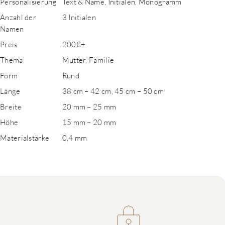
Personalisierung
Text & Name, Initialen, Monogramm
Anzahl der
3 Initialen
Namen
Preis
200€+
Thema
Mutter, Familie
Form
Rund
Länge
38 cm – 42 cm, 45 cm – 50 cm
Breite
20 mm – 25 mm
Höhe
15 mm – 20 mm
Materialstärke
0,4 mm