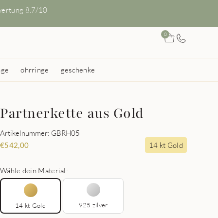
ertung 8.7/10
0
nge
ohrringe
geschenke
Partnerkette aus Gold
Artikelnummer: GBRH05
14 kt Gold
€
542,00
Wähle dein Material:
925 zilver
14 kt Gold