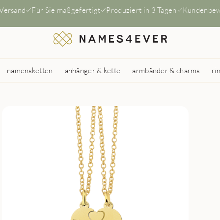
 Versand
Für Sie maßgefertigt
Produziert in 3 Tagen
Kundenbew
namensketten
anhänger & kette
armbänder & charms
ri