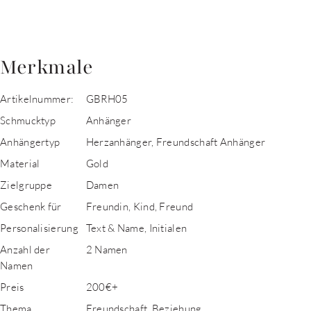
Merkmale
Artikelnummer:
GBRH05
Schmucktyp
Anhänger
Anhängertyp
Herzanhänger, Freundschaft Anhänger
Material
Gold
Zielgruppe
Damen
Geschenk für
Freundin, Kind, Freund
Personalisierung
Text & Name, Initialen
Anzahl der
2 Namen
Namen
Preis
200€+
Thema
Freundschaft, Beziehung