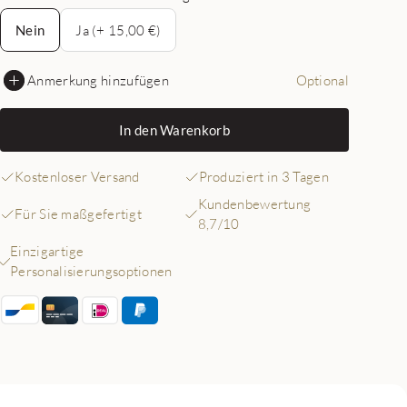
Nein
Nein
Ja (+ 15,00 €)
Anmerkung hinzufügen
Optional
In den Warenkorb
Kostenloser Versand
Produziert in 3 Tagen
Kundenbewertung
Für Sie maßgefertigt
8,7/10
Einzigartige
Personalisierungsoptionen