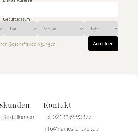
E-Mail-Adresse
Geburtsdatum
Anmelden
nen Geschäftsbedingungen
tskunden
Kontakt
e Bestellungen
Tel: 02182 6990877
info@namesforever.de