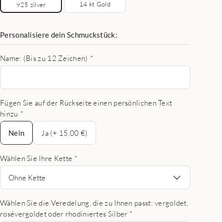
14 kt Gold
925 zilver
Personalisiere dein Schmuckstück:
Name: (Bis zu 12 Zeichen)
*
Fügen Sie auf der Rückseite einen persönlichen Text
hinzu
*
Nein
Nein
Ja (+ 15,00 €)
Wählen Sie Ihre Kette
*
Ohne Kette
Wählen Sie die Veredelung, die zu Ihnen passt: vergoldet,
rosévergoldet oder rhodiniertes Silber
*