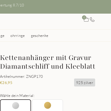
ertung 8.7/10
0
nge
ohrringe
geschenke
Kettenanhänger mit Gravur
Diamantschliff und Kleeblatt
Artikelnummer: ZNGP170
925 zilver
€
26,95
Wähle dein Material: