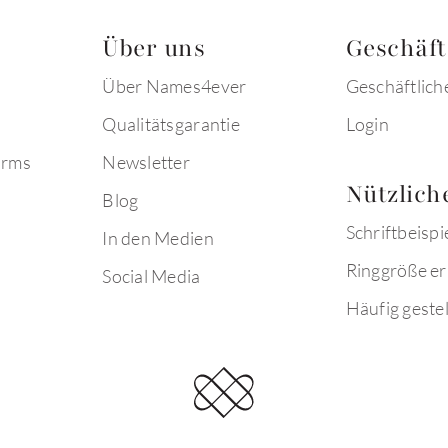
Über uns
Geschäf
Über Names4ever
Geschäftlich
Qualitätsgarantie
Login
arms
Newsletter
Nützlich
Blog
Schriftbeispi
In den Medien
Ringgröße er
Social Media
Häufig gestel