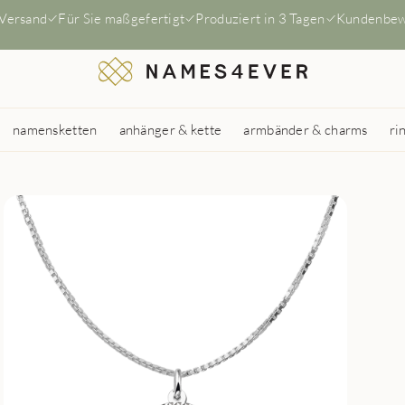
 Versand
Für Sie maßgefertigt
Produziert in 3 Tagen
Kundenbew
namensketten
anhänger & kette
armbänder & charms
ri