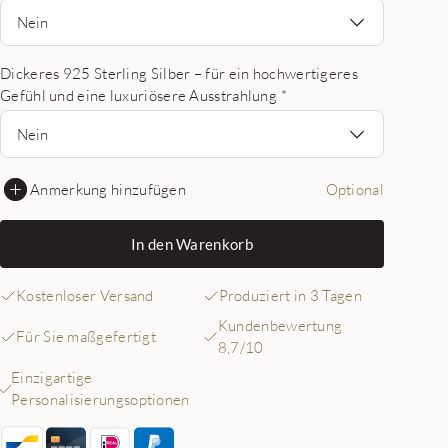
Nein
Dickeres 925 Sterling Silber – für ein hochwertigeres
Gefühl und eine luxuriösere Ausstrahlung
*
Nein
Anmerkung hinzufügen
Optional
In den Warenkorb
Kostenloser Versand
Produziert in 3 Tagen
Kundenbewertung
Für Sie maßgefertigt
8,7/10
Einzigartige
Personalisierungsoptionen