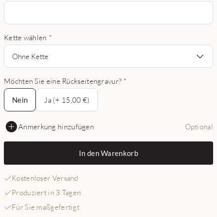
Kette wählen
*
Ohne Kette
Möchten Sie eine Rückseitengravur?
*
Nein
Nein
Ja (+ 15,00 €)
Anmerkung hinzufügen
Optional
In den Warenkorb
Kostenloser Versand
Produziert in 3 Tagen
Für Sie maßgefertigt