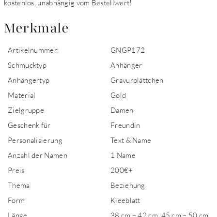
kostenlos, unabhängig vom Bestellwert!
Merkmale
Artikelnummer:
GNGP172
Schmucktyp
Anhänger
Anhängertyp
Gravurplättchen
Material
Gold
Zielgruppe
Damen
Geschenk für
Freundin
Personalisierung
Text & Name
Anzahl der Namen
1 Name
Preis
200€+
Thema
Beziehung
Form
Kleeblatt
Länge
38 cm – 42 cm, 45 cm – 50 cm