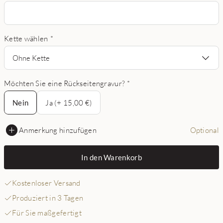
Kette wählen
*
Ohne Kette
Möchten Sie eine Rückseitengravur?
*
Nein
Nein
Ja (+ 15,00 €)
Anmerkung hinzufügen
Optional
In den Warenkorb
Kostenloser Versand
Produziert in 3 Tagen
Für Sie maßgefertigt