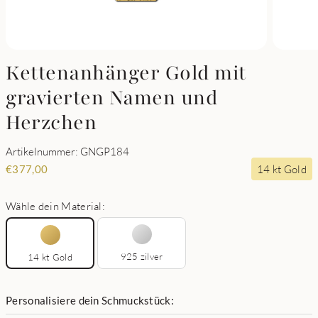
Kettenanhänger Gold mit
gravierten Namen und
Herzchen
Artikelnummer: GNGP184
14 kt Gold
€
377,00
Wähle dein Material:
925 zilver
14 kt Gold
Personalisiere dein Schmuckstück: