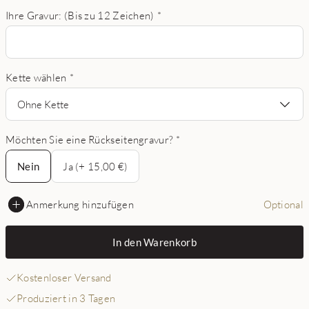
Ihre Gravur: (Bis zu 12 Zeichen)
*
Kette wählen
*
Ohne Kette
Möchten Sie eine Rückseitengravur?
*
Nein
Nein
Ja (+ 15,00 €)
Anmerkung hinzufügen
Optional
In den Warenkorb
Kostenloser Versand
Produziert in 3 Tagen