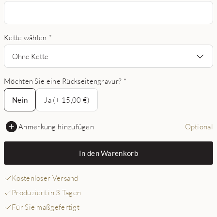
Kette wählen
*
Ohne Kette
Möchten Sie eine Rückseitengravur?
*
Nein
Nein
Ja (+ 15,00 €)
Anmerkung hinzufügen
Optional
In den Warenkorb
Kostenloser Versand
Produziert in 3 Tagen
Für Sie maßgefertigt