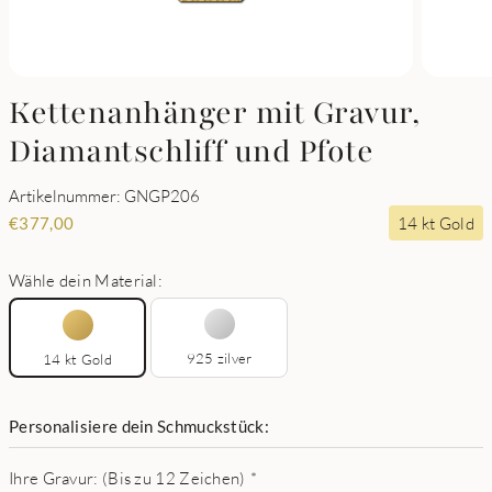
Kettenanhänger mit Gravur,
Diamantschliff und Pfote
Artikelnummer: GNGP206
14 kt Gold
€
377,00
Wähle dein Material:
925 zilver
14 kt Gold
Personalisiere dein Schmuckstück:
Ihre Gravur: (Bis zu 12 Zeichen)
*