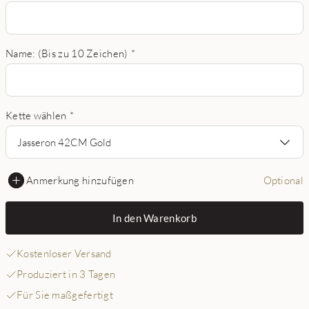
Name: (Bis zu 10 Zeichen)
*
Kette wählen
*
Jasseron 42CM Gold
Anmerkung hinzufügen
Optional
In den Warenkorb
Kostenloser Versand
Produziert in 3 Tagen
Für Sie maßgefertigt