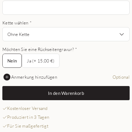
Kette wählen
*
Ohne Kette
Möchten Sie eine Rückseitengravur?
*
Nein
Nein
Ja (+ 15,00 €)
Anmerkung hinzufügen
Optional
In den Warenkorb
Kostenloser Versand
Produziert in 3 Tagen
Für Sie maßgefertigt