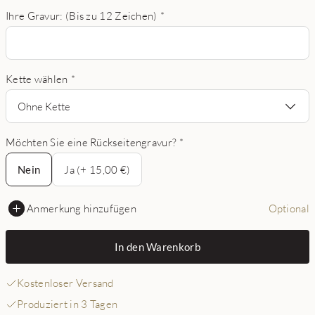
Ihre Gravur: (Bis zu 12 Zeichen)
*
Kette wählen
*
Ohne Kette
Möchten Sie eine Rückseitengravur?
*
Nein
Nein
Ja (+ 15,00 €)
Anmerkung hinzufügen
Optional
In den Warenkorb
Kostenloser Versand
Produziert in 3 Tagen