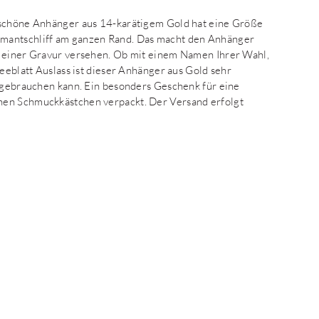
 schöne Anhänger aus 14-karätigem Gold hat eine Größe
amantschliff am ganzen Rand. Das macht den Anhänger
t einer Gravur versehen. Ob mit einem Namen Ihrer Wahl,
leeblatt Auslass ist dieser Anhänger aus Gold sehr
k gebrauchen kann. Ein besonders Geschenk für eine
hen Schmuckkästchen verpackt. Der Versand erfolgt