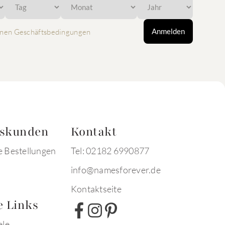
Anmelden
nen Geschäftsbedingungen
tskunden
Kontakt
e Bestellungen
Tel: 02182 6990877
info@namesforever.de
Kontaktseite
e Links
ele