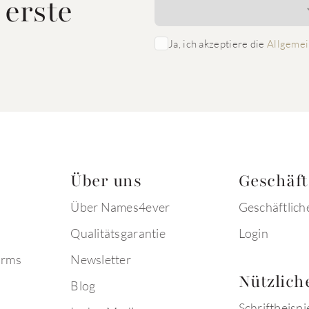
 erste
Ja, ich akzeptiere die
Allgemei
Über uns
Geschäf
Über Names4ever
Geschäftlich
Qualitätsgarantie
Login
arms
Newsletter
Nützlich
Blog
Schriftbeispi