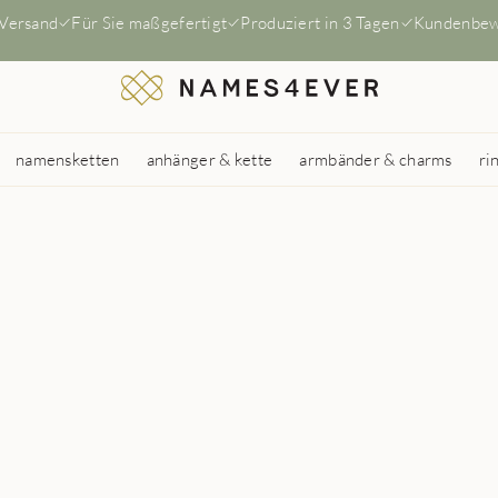
 Versand
Für Sie maßgefertigt
Produziert in 3 Tagen
Kundenbew
namensketten
anhänger & kette
armbänder & charms
ri