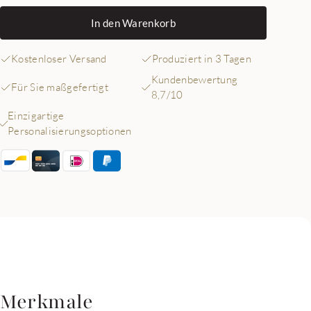
In den Warenkorb
Kostenloser Versand
Produziert in 3 Tagen
Kundenbewertung
Für Sie maßgefertigt
8,7/10
Einzigartige
Personalisierungsoptionen
Merkmale