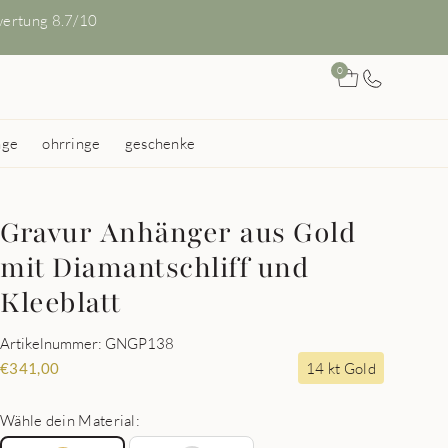
ertung 8.7/10
0
nge
ohrringe
geschenke
Gravur Anhänger aus Gold
mit Diamantschliff und
Kleeblatt
Artikelnummer: GNGP138
14 kt Gold
€
341,00
Wähle dein Material: