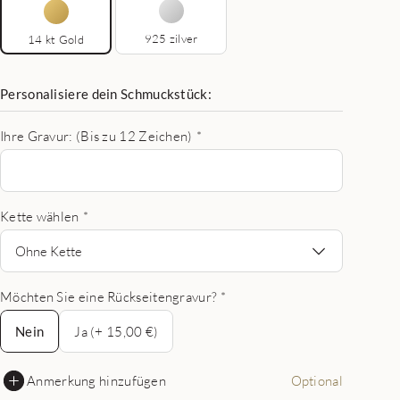
925 zilver
14 kt Gold
Personalisiere dein Schmuckstück:
Ihre Gravur: (Bis zu 12 Zeichen)
*
Kette wählen
*
Ohne Kette
Möchten Sie eine Rückseitengravur?
*
Nein
Nein
Ja (+ 15,00 €)
Anmerkung hinzufügen
Optional