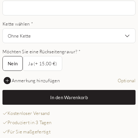
Kette wählen
*
Ohne Kette
Möchten Sie eine Rückseitengravur?
*
Nein
Nein
Ja (+ 15,00 €)
Anmerkung hinzufügen
Optional
In den Warenkorb
Kostenloser Versand
Produziert in 3 Tagen
Für Sie maßgefertigt