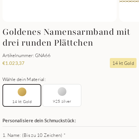
Goldenes Namensarmband mit
drei runden Plättchen
Artikelnummer: GNA66
14 kt Gold
€
1.023,37
Wähle dein Material:
925 zilver
14 kt Gold
Personalisiere dein Schmuckstück:
1. Name: (Bis zu 10 Zeichen)
*