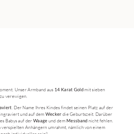
 Moment. Unser Armband aus
14 Karat Gold
mit sieben
zu verewigen.
raviert
. Der Name Ihres Kindes findet seinen Platz auf der
ingraviert und auf dem
Wecker
die Geburtszeit. Darüber
des Babys auf der
Waage
und dem
Messband
nicht fehlen.
n verspielten Anhängern umrahmt, nämlich von einem
noch individueller sein?