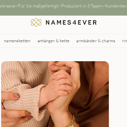
 Versand
Für Sie maßgefertigt
Produziert in 3 Tagen
Kundenbew
namensketten
anhänger & kette
armbänder & charms
ri