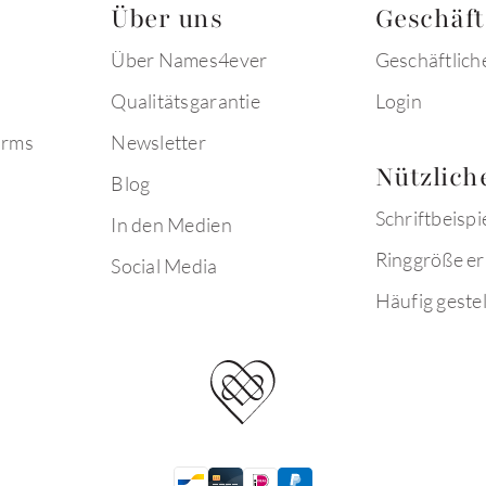
Über uns
Geschäf
Über Names4ever
Geschäftlich
Qualitätsgarantie
Login
arms
Newsletter
Nützlich
Blog
Schriftbeispi
In den Medien
Ringgröße er
Social Media
Häufig gestel