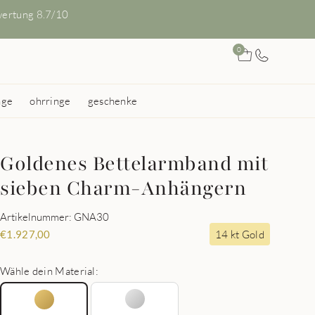
ertung 8.7/10
0
nge
ohrringe
geschenke
Goldenes Bettelarmband mit
sieben Charm-Anhängern
Artikelnummer: GNA30
14 kt Gold
€
1.927,00
Wähle dein Material: