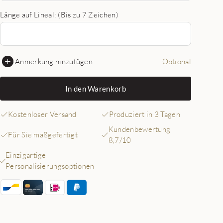
Länge auf Lineal: (Bis zu 7 Zeichen)
Anmerkung hinzufügen
Optional
In den Warenkorb
Kostenloser Versand
Produziert in 3 Tagen
Kundenbewertung
Für Sie maßgefertigt
8,7/10
Einzigartige
Personalisierungsoptionen