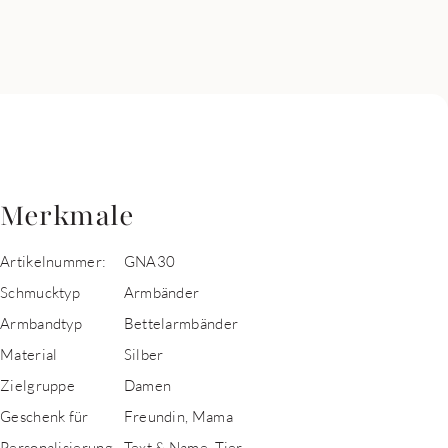
Merkmale
Artikelnummer:
GNA30
Schmucktyp
Armbänder
Armbandtyp
Bettelarmbänder
Material
Silber
Zielgruppe
Damen
Geschenk für
Freundin, Mama
Personalisierung
Text & Name, Tier