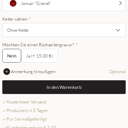
Januar "Granat"
Kette wählen
*
Ohne Kette
Möchten Sie einen Rückseitengravur?
*
Nein
Nein
Ja (+ 15,00 €)
Anmerkung hinzufügen
Optional
In den Warenkorb
Kostenloser Versand
Produziert in 3 Tagen
Für Sie maßgefertigt
Kundenbewertung 8,7/10