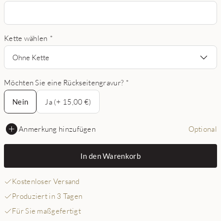
Kette wählen
*
Ohne Kette
Möchten Sie eine Rückseitengravur?
*
Nein
Nein
Ja (+ 15,00 €)
Anmerkung hinzufügen
Optional
In den Warenkorb
Kostenloser Versand
Produziert in 3 Tagen
Für Sie maßgefertigt