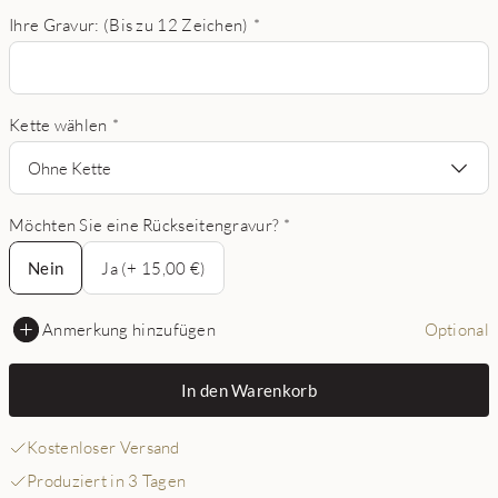
Ihre Gravur: (Bis zu 12 Zeichen)
*
Kette wählen
*
Ohne Kette
Möchten Sie eine Rückseitengravur?
*
Nein
Nein
Ja (+ 15,00 €)
Anmerkung hinzufügen
Optional
In den Warenkorb
Kostenloser Versand
Produziert in 3 Tagen