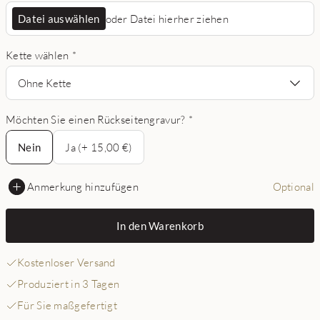
Datei auswählen
oder Datei hierher ziehen
Kette wählen
*
Ohne Kette
Möchten Sie einen Rückseitengravur?
*
Nein
Nein
Ja (+ 15,00 €)
Anmerkung hinzufügen
Optional
In den Warenkorb
Kostenloser Versand
Produziert in 3 Tagen
Für Sie maßgefertigt