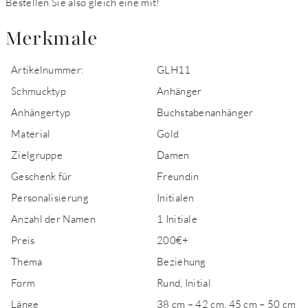
Bestellen Sie also gleich eine mit!
Merkmale
Artikelnummer:
GLH11
Schmucktyp
Anhänger
Anhängertyp
Buchstabenanhänger
Material
Gold
Zielgruppe
Damen
Geschenk für
Freundin
Personalisierung
Initialen
Anzahl der Namen
1 Initiale
Preis
200€+
Thema
Beziehung
Form
Rund, Initial
Länge
38 cm – 42 cm, 45 cm – 50 cm