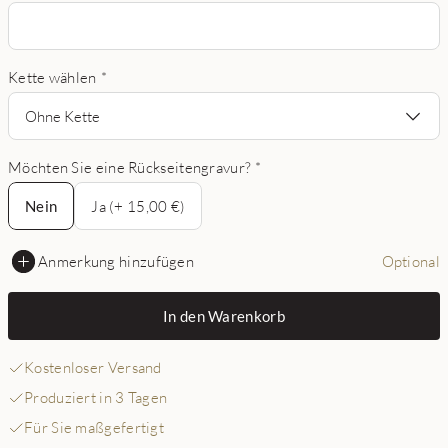
Kette wählen
*
Ohne Kette
Möchten Sie eine Rückseitengravur?
*
Nein
Nein
Ja (+ 15,00 €)
Anmerkung hinzufügen
Optional
In den Warenkorb
Kostenloser Versand
Produziert in 3 Tagen
Für Sie maßgefertigt