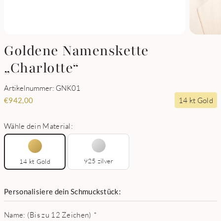
Goldene Namenskette
„Charlotte“
Artikelnummer: GNK01
14 kt Gold
€
942,00
Wähle dein Material:
925 zilver
14 kt Gold
Personalisiere dein Schmuckstück:
Name: (Bis zu 12 Zeichen)
*