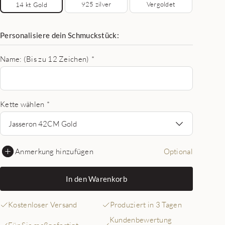
925 zilver
Vergoldet
14 kt Gold
Personalisiere dein Schmuckstück:
Name: (Bis zu 12 Zeichen)
*
Kette wählen
*
Jasseron 42CM Gold
Anmerkung hinzufügen
Optional
In den Warenkorb
Kostenloser Versand
Produziert in 3 Tagen
Kundenbewertung