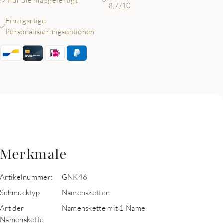
Für Sie maßgefertigt
8,7/10
Einzigartige
Personalisierungsoptionen
Merkmale
Artikelnummer:
GNK46
Schmucktyp
Namensketten
Art der
Namenskette mit 1 Name
Namenskette