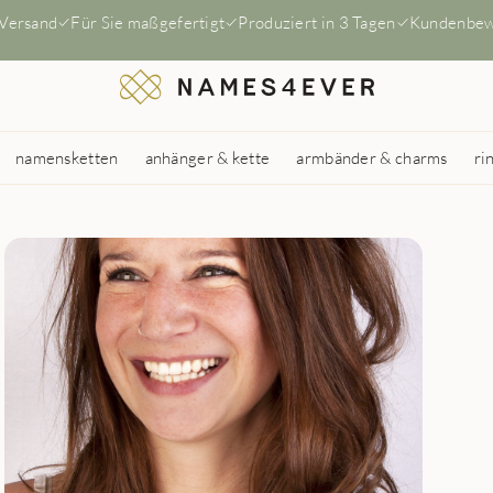
 Versand
Für Sie maßgefertigt
Produziert in 3 Tagen
Kundenbew
namensketten
anhänger & kette
armbänder & charms
ri