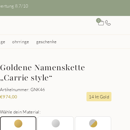
ertung 8.7/10
0
nge
ohrringe
geschenke
Goldene Namenskette
„Carrie style“
Artikelnummer: GNK46
14 kt Gold
€
974,00
Wähle dein Material: