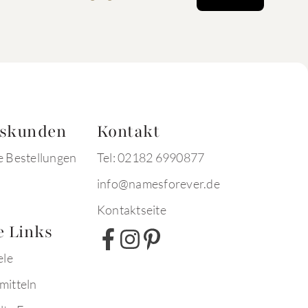
tskunden
Kontakt
e Bestellungen
Tel: 02182 6990877
info@namesforever.de
Kontaktseite
e Links
ele
mitteln