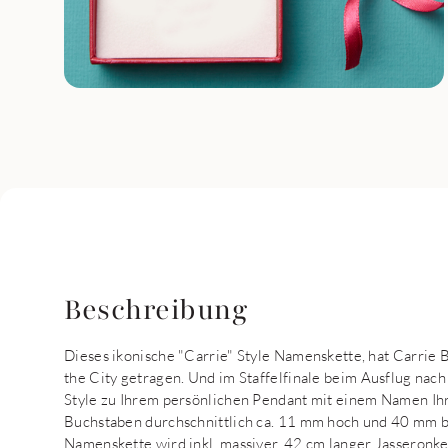
Beschreibung
Dieses ikonische "Carrie" Style Namenskette, hat Carrie B
the City getragen. Und im Staffelfinale beim Ausflug nach P
Style zu Ihrem persönlichen Pendant mit einem Namen Ihr
Buchstaben durchschnittlich ca. 11 mm hoch und 40 mm b
Namenskette wird inkl. massiver, 42 cm langer Jasseronket