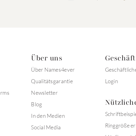
Über uns
Geschäf
Über Names4ever
Geschäftlich
Qualitätsgarantie
Login
arms
Newsletter
Nützlich
Blog
Schriftbeispi
In den Medien
Ringgröße er
Social Media