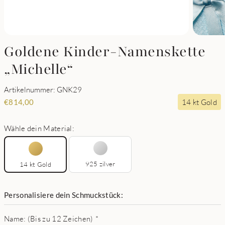
Goldene Kinder-Namenskette
„Michelle“
Artikelnummer: GNK29
14 kt Gold
€
814,00
Wähle dein Material:
925 zilver
14 kt Gold
Personalisiere dein Schmuckstück:
Name: (Bis zu 12 Zeichen)
*