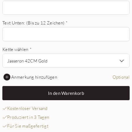
Text Unten: (Bis zu 12 Zeichen)
*
Kette wählen
*
Jasseron 42CM Gold
Anmerkung hinzufügen
Optional
In den Warenkorb
Kostenloser Versand
Produziert in 3 Tagen
Für Sie maßgefertigt