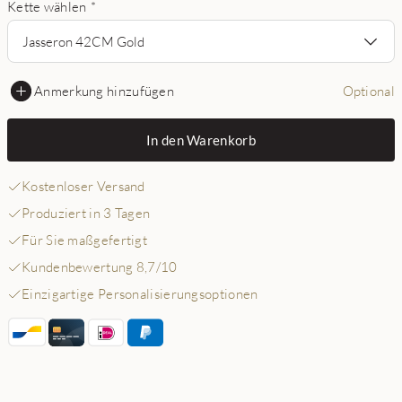
Kette wählen
*
Jasseron 42CM Gold
Anmerkung hinzufügen
Optional
In den Warenkorb
Kostenloser Versand
Produziert in 3 Tagen
Für Sie maßgefertigt
Kundenbewertung 8,7/10
Einzigartige Personalisierungsoptionen