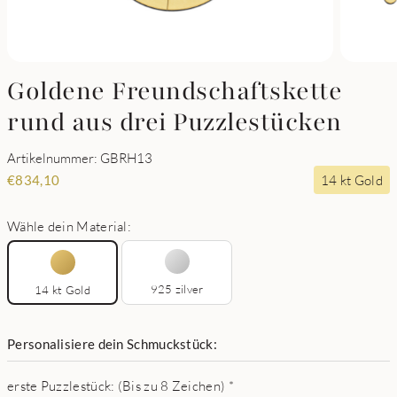
Goldene Freundschaftskette
rund aus drei Puzzlestücken
Artikelnummer: GBRH13
14 kt Gold
€
834,10
Wähle dein Material:
925 zilver
14 kt Gold
Personalisiere dein Schmuckstück:
erste Puzzlestück: (Bis zu 8 Zeichen)
*