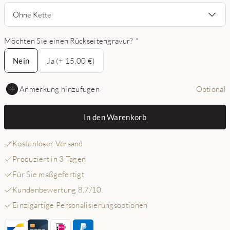
Ohne Kette
Möchten Sie einen Rückseitengravur?
*
Nein
Nein
Ja (+ 15,00 €)
Anmerkung hinzufügen
Optional
In den Warenkorb
Kostenloser Versand
Produziert in 3 Tagen
Für Sie maßgefertigt
Kundenbewertung 8,7/10
Einzigartige Personalisierungsoptionen