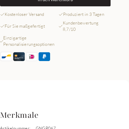
Kostenloser Versand
Produziert in 3 Tagen
Kundenbewertung
Für Sie maßgefertigt
8,7/10
Einzigartige
Personalisierungsoptionen
Merkmale
Artikelnummer:
GNGP067