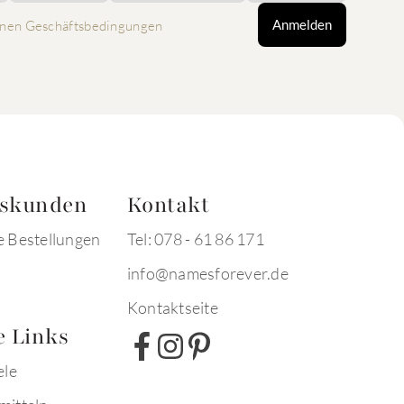
Anmelden
nen Geschäftsbedingungen
tskunden
Kontakt
e Bestellungen
Tel: 078 - 61 86 171
info@namesforever.de
Kontaktseite
e Links
ele