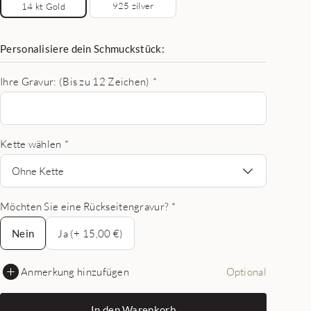
925 zilver
14 kt Gold
Personalisiere dein Schmuckstück:
Ihre Gravur: (Bis zu 12 Zeichen)
*
Kette wählen
*
Ohne Kette
Möchten Sie eine Rückseitengravur?
*
Nein
Nein
Ja (+ 15,00 €)
Anmerkung hinzufügen
Optional
In den Warenkorb