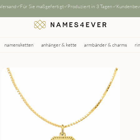
 Versand
Für Sie maßgefertigt
Produziert in 3 Tagen
Kundenbew
namensketten
anhänger & kette
armbänder & charms
ri