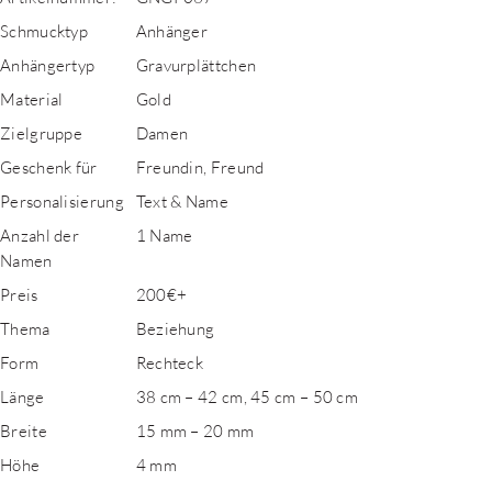
Schmucktyp
Anhänger
Anhängertyp
Gravurplättchen
Material
Gold
Zielgruppe
Damen
Geschenk für
Freundin, Freund
Personalisierung
Text & Name
Anzahl der
1 Name
Namen
Preis
200€+
Thema
Beziehung
Form
Rechteck
Länge
38 cm – 42 cm, 45 cm – 50 cm
Breite
15 mm – 20 mm
Höhe
4 mm