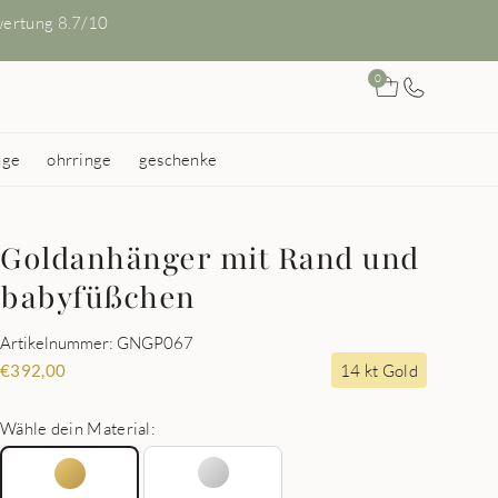
ertung 8.7/10
0
nge
ohrringe
geschenke
Goldanhänger mit Rand und
babyfüßchen
Artikelnummer: GNGP067
14 kt Gold
€
392,00
Wähle dein Material: